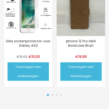
Glas screenprotector voor
Iphone 12 Pro MAX
Galaxy A42
Bookcase Bruin
Oorspronkelijke
Huidige
€
15,00
€
10,00
€
19,99
prijs
prijs
Toevoegen aan
Toevoegen aan
was:
is:
€15,00.
€10,00.
winkelwagen
winkelwagen