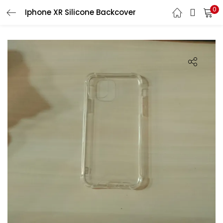
0
Iphone XR Silicone Backcover
LOGIN
REGISTER
Enter your username and password to login.
Remember me
Lost password?