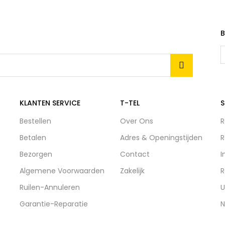
B
KLANTEN SERVICE
T-TEL
S
Bestellen
Over Ons
R
Betalen
Adres & Openingstijden
R
Bezorgen
Contact
I
Algemene Voorwaarden
Zakelijk
R
Ruilen-Annuleren
U
Garantie-Reparatie
N