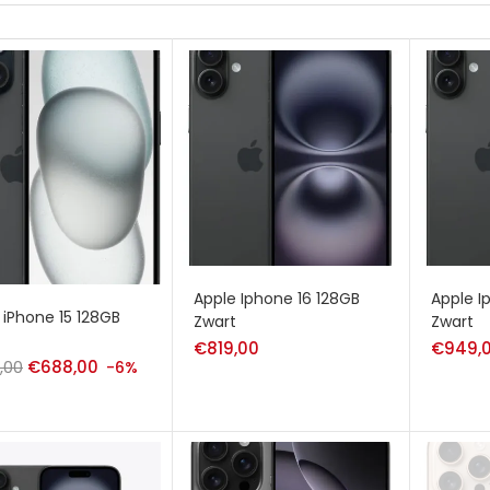
Apple Iphone 16 128GB
Apple I
 iPhone 15 128GB
Zwart
Zwart
€
819,00
€
949,
,00
Oorspronkelijke
€
688,00
Huidige
-6%
prijs
prijs
was:
is:
€729,00.
€688,00.