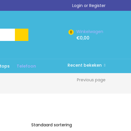
Login or Register
Winkelwagen
0
€
0,00
Recent bekeken
tops
Telefoon
Previous page