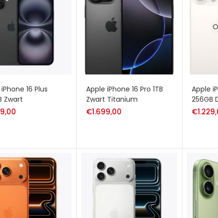
O
 iPhone 16 Plus
Apple iPhone 16 Pro 1TB
Apple i
 Zwart
Zwart Titanium
256GB D
99,00
€
1.699,00
€
1.229