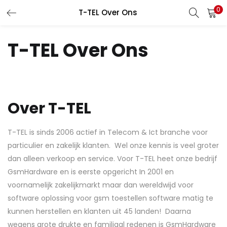
0
T-TEL Over Ons
LOGIN
REGISTER
T-TEL Over Ons
Enter your username and password to login.
Over T-TEL
Remember me
T-TEL is sinds 2006 actief in Telecom & Ict branche voor
particulier en zakelijk klanten. Wel onze kennis is veel groter
dan alleen verkoop en service. Voor T-TEL heet onze bedrijf
Lost password?
GsmHardware en is eerste opgericht In 2001 en
voornamelijk zakelijkmarkt maar dan wereldwijd voor
software oplossing voor gsm toestellen software matig te
kunnen herstellen en klanten uit 45 landen! Daarna
wegens grote drukte en familiaal redenen is GsmHardware