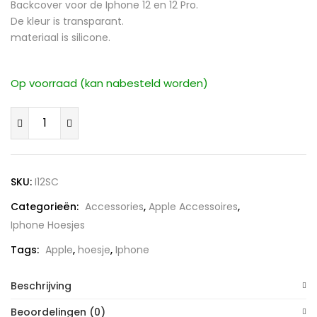
Backcover voor de Iphone 12 en 12 Pro.
De kleur is transparant.
materiaal is silicone.
Op voorraad (kan nabesteld worden)
Iphone
12
&
12
SKU:
I12SC
Pro
Categorieën:
Accessories
,
Apple Accessoires
,
Transparant
Iphone Hoesjes
Silicon
backcover
Tags:
Apple
,
hoesje
,
Iphone
aantal
Beschrijving
Beoordelingen (0)