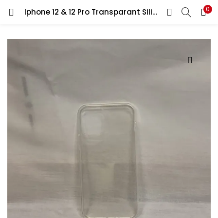
0
Iphone 12 & 12 Pro Transparant Silicon backcover
LOGIN
REGISTER
Enter your username and password to login.
Remember me
Lost password?