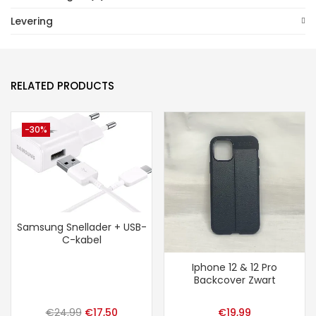
Levering
RELATED PRODUCTS
-30%
Samsung Snellader + USB-
C-kabel
Iphone 12 & 12 Pro
Backcover Zwart
Oorspronkelijke
Huidige
€
24,99
€
17,50
€
19,99