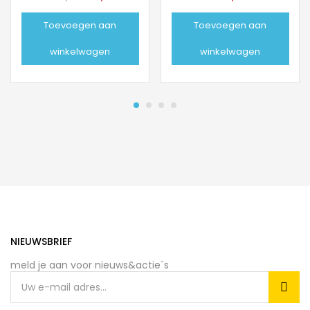
prijs
prijs
Toevoegen aan
Toevoegen aan
was:
is:
€24,99.
€17,50.
winkelwagen
winkelwagen
NIEUWSBRIEF
meld je aan voor nieuws&actie`s