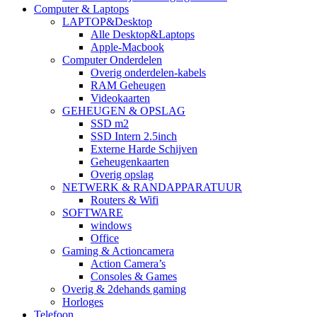
Computer & Laptops
LAPTOP&Desktop
Alle Desktop&Laptops
Apple-Macbook
Computer Onderdelen
Overig onderdelen-kabels
RAM Geheugen
Videokaarten
GEHEUGEN & OPSLAG
SSD m2
SSD Intern 2.5inch
Externe Harde Schijven
Geheugenkaarten
Overig opslag
NETWERK & RANDAPPARATUUR
Routers & Wifi
SOFTWARE
windows
Office
Gaming & Actioncamera
Action Camera’s
Consoles & Games
Overig & 2dehands gaming
Horloges
Telefoon