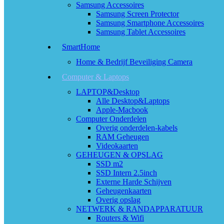
Samsung Accessoires
Samsung Screen Protector
Samsung Smartphone Accessoires
Samsung Tablet Accessoires
SmartHome
Home & Bedrijf Beveiliging Camera
Computer & Laptops
LAPTOP&Desktop
Alle Desktop&Laptops
Apple-Macbook
Computer Onderdelen
Overig onderdelen-kabels
RAM Geheugen
Videokaarten
GEHEUGEN & OPSLAG
SSD m2
SSD Intern 2.5inch
Externe Harde Schijven
Geheugenkaarten
Overig opslag
NETWERK & RANDAPPARATUUR
Routers & Wifi