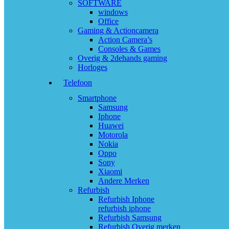
SOFTWARE
windows
Office
Gaming & Actioncamera
Action Camera’s
Consoles & Games
Overig & 2dehands gaming
Horloges
Telefoon
Smartphone
Samsung
Iphone
Huawei
Motorola
Nokia
Oppo
Sony
Xiaomi
Andere Merken
Refurbish
Refurbish Iphone
refurbish iphone
Refurbish Samsung
Refurbish Overig merken