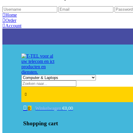
Home
Order
Account
Need help?
Contact us.
Login or Register
0
Winkelwagen
€
0,00
Shopping cart