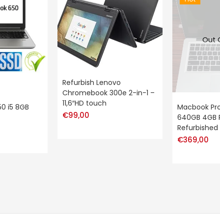
Out 
Refurbish Lenovo
Chromebook 300e 2-in-1 –
11,6″HD touch
0 i5 8GB
Macbook Pro 
€
99,00
640GB 4GB 
Refurbished
€
369,00