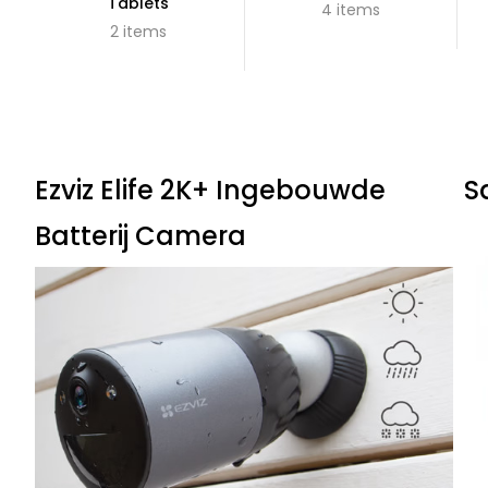
Tablets
4 items
2 items
Ezviz Elife 2K+ Ingebouwde
S
Batterij Camera