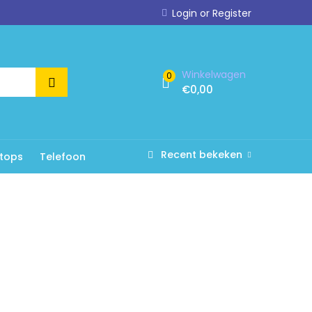
Login or Register
Winkelwagen
0
€
0,00
Recent bekeken
tops
Telefoon