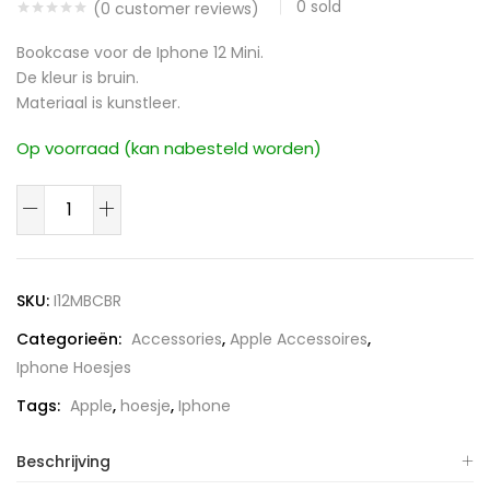
0
sold
(
0
customer reviews)
Bookcase voor de Iphone 12 Mini.
De kleur is bruin.
Materiaal is kunstleer.
Op voorraad (kan nabesteld worden)
Iphone
12
Mini
Bookcase
SKU:
I12MBCBR
Bruin
Categorieën:
Accessories
,
Apple Accessoires
,
aantal
Iphone Hoesjes
Tags:
Apple
,
hoesje
,
Iphone
Beschrijving