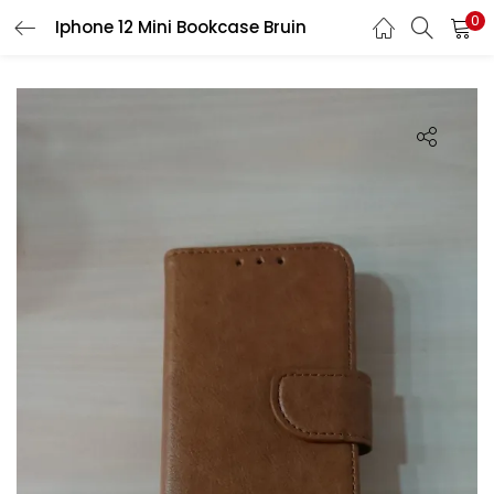
0
Iphone 12 Mini Bookcase Bruin
LOGIN
REGISTER
Enter your username and password to login.
Remember me
Lost password?