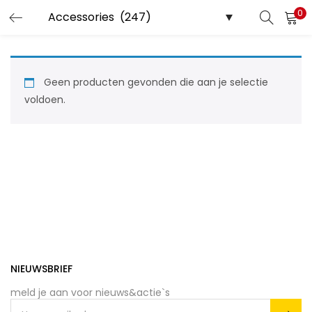
0
LOGIN
REGISTER
Enter your username and password to login.
Geen producten gevonden die aan je selectie
voldoen.
Remember me
Lost password?
NIEUWSBRIEF
meld je aan voor nieuws&actie`s