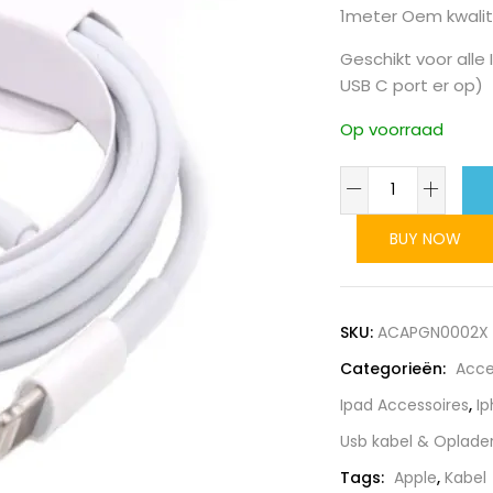
1meter Oem kwalite
Geschikt voor alle
USB C port er op)
Op voorraad
1m
kabel
Lightning
BUY NOW
naar
USB-
A
SKU:
ACAPGN0002X
voor
Categorieën:
Acce
Apple
Ipad Accessoires
,
Ip
Iphone-
Ipad
Usb kabel & Oplader
OEM
Tags:
Apple
,
Kabel