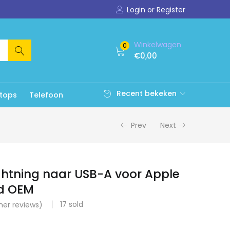
Login or Register
Winkelwagen
0
€
0,00
Recent bekeken
tops
Telefoon
Prev
Next
ghtning naar USB-A voor Apple
d OEM
17
sold
er reviews)