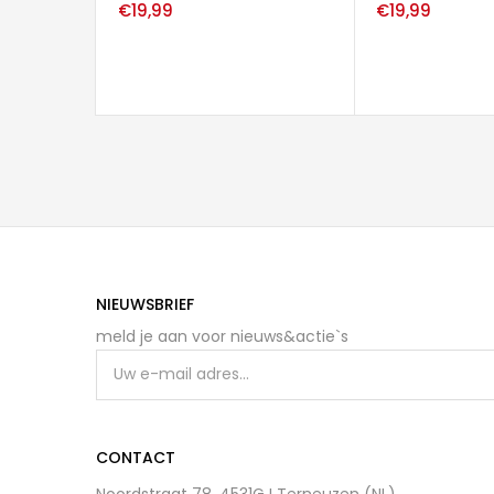
€
19,99
€
19,99
NIEUWSBRIEF
meld je aan voor nieuws&actie`s
CONTACT
Noordstraat 78, 4531GJ Terneuzen (NL)