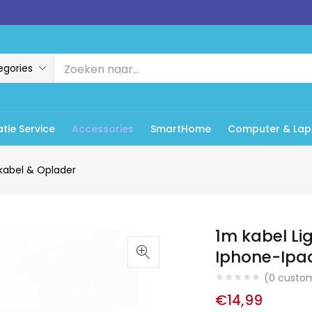
egories
tie Service
Accessories
SmartHome
Computer & Lap
kabel & Oplader
1m kabel Li
Iphone-Ipa
(
0
custom
€
14,99