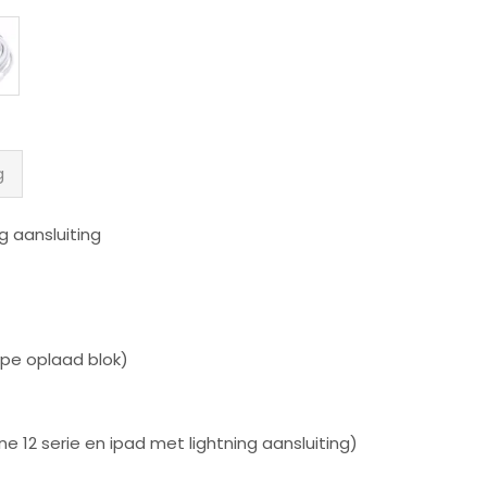
aantal
g
g aansluiting
ype oplaad blok)
e 12 serie en ipad met lightning aansluiting)