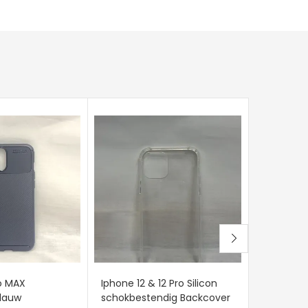
ro MAX
Iphone 12 & 12 Pro Silicon
Iphone 12
lauw
schokbestendig Backcover
Transpara