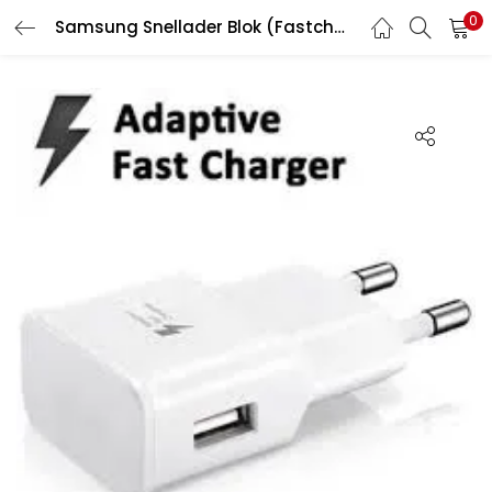
0
Samsung Snellader Blok (Fastcharger)
LOGIN
REGISTER
Enter your username and password to login.
Remember me
Lost password?