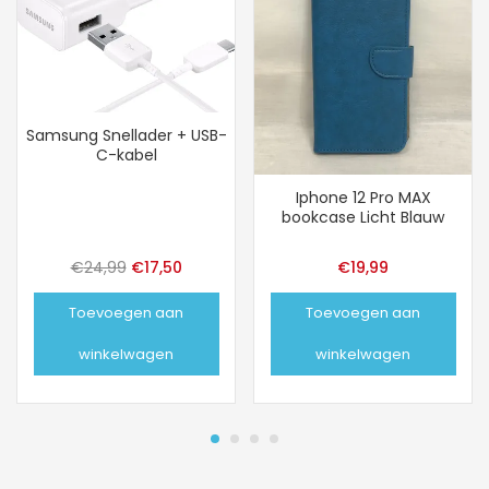
Samsung Snellader + USB-
C-kabel
Iphone 12 Pro MAX
bookcase Licht Blauw
Oorspronkelijke
Huidige
€
24,99
€
17,50
€
19,99
prijs
prijs
Toevoegen aan
Toevoegen aan
was:
is:
€24,99.
€17,50.
winkelwagen
winkelwagen