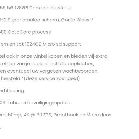
6 5G 128GB Donker blauw kleur
ll HD Super amoled scherm, Gorilla Glass 7
580 OctaCore process
ern en tot 1024GB Micro sd support
el ook in onze winkel kopen en bieden wij extra
zetten van je toestel incl alle applicaties,
en eventueel uw vergeten wachtwoorden
 hersteld *(deze service kost geld)
ertificering
2031 februari beveiligingsupdate
era, 50mp, 4K @ 30 FPS, Groothoek en Macro lens
,