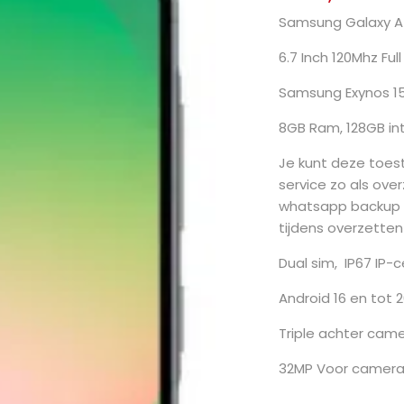
Samsung Galaxy A5
6.7 Inch 120Mhz Fu
Samsung Exynos 1
8GB Ram, 128GB int
Je kunt deze toest
service zo als over
whatsapp backup 
tijdens overzetten
Dual sim, IP67 IP-c
Android 16 en tot 
Triple achter cam
32MP Voor camera