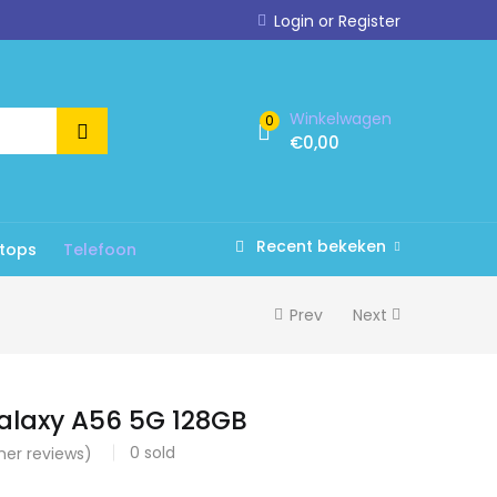
Login or Register
Winkelwagen
0
€
0,00
Recent bekeken
tops
Telefoon
Prev
Next
laxy A56 5G 128GB
0
sold
er reviews)