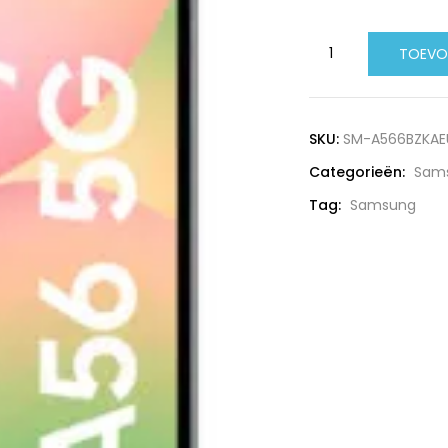
Samsung
TOEVO
Galaxy
A56
5G
SKU:
SM-A566BZKAE
128GB
Categorieën:
Sam
aantal
Tag:
Samsung