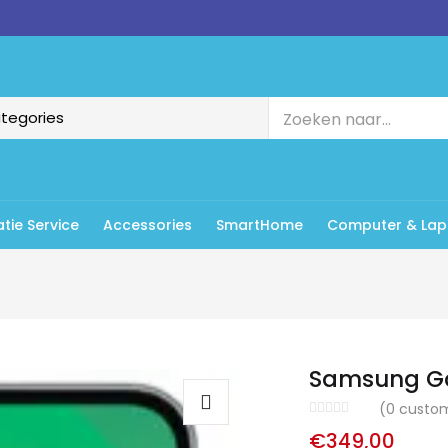
tie Service
Accessories
SmartHome
Computer & Lap
Samsung Ga
(
0
custom
€
349,00