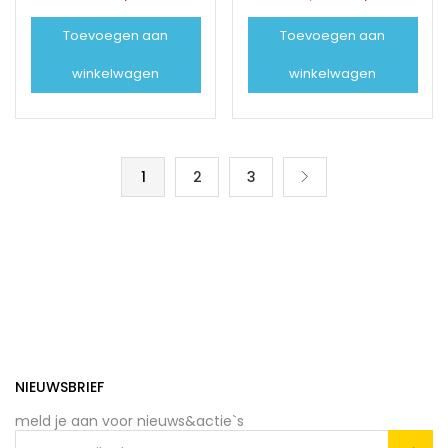
prijs
prijs
Toevoegen aan
Toevoegen aan
was:
is:
€99,00.
€79,00.
winkelwagen
winkelwagen
1
2
3
NIEUWSBRIEF
meld je aan voor nieuws&actie`s