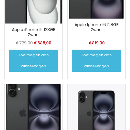
Apple Iphone 16 128GB
Apple iPhone 15 128GB
Zwart
Zwart
Oorspronkelijke
Huidige
€
729,00
€
688,00
€
819,00
prijs
prijs
Toevoegen aan
Toevoegen aan
was:
is:
€729,00.
€688,00.
winkelwagen
winkelwagen