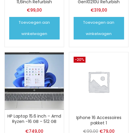
11,6Inch Refurbish
Gen10210U Refurbish
€
99,00
€
319,00
Toevoegen aan
Toevoegen aan
winkelwagen
winkelwagen
-20%
HP Laptop 15.6 inch – Amd
Iphone 16 Accessoires
Ryzen -16 GB – 512 GB
pakket 1
Oorspronkelijk
Huidige
€
749,00
€
99,00
€
79,00