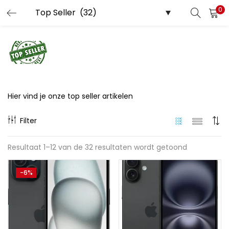
0
LOGIN
REGISTER
Enter your username and password to login.
Hier vind je onze top seller artikelen
Filter
Remember me
Resultaat 1–12 van de 32 resultaten wordt getoond
Lost password?
-6%