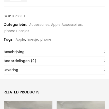
Flexibele
Silicone
SKU:
IXRSSCT
Backcover
Categorieën:
Accessories
,
Apple Accessoires
,
Transparant
Iphone Hoesjes
aantal
Tags:
Apple
,
hoesje
,
Iphone
Beschrijving
Beoordelingen (0)
Levering
RELATED PRODUCTS