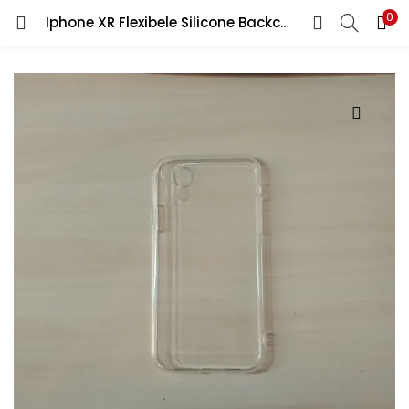
0
Iphone XR Flexibele Silicone Backcover Transparant
LOGIN
REGISTER
Enter your username and password to login.
Remember me
Lost password?