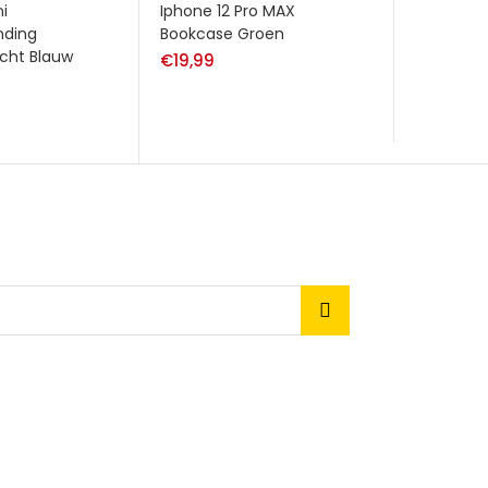
ni
Iphone 12 Pro MAX
nding
Bookcase Groen
icht Blauw
€
19,99