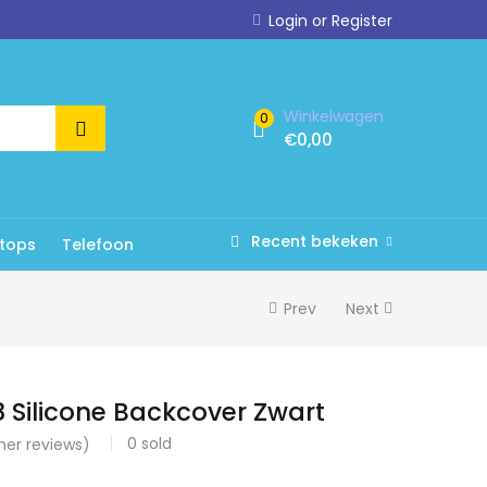
Login or Register
Winkelwagen
0
€
0,00
Recent bekeken
tops
Telefoon
Prev
Next
8 Silicone Backcover Zwart
0
sold
er reviews)