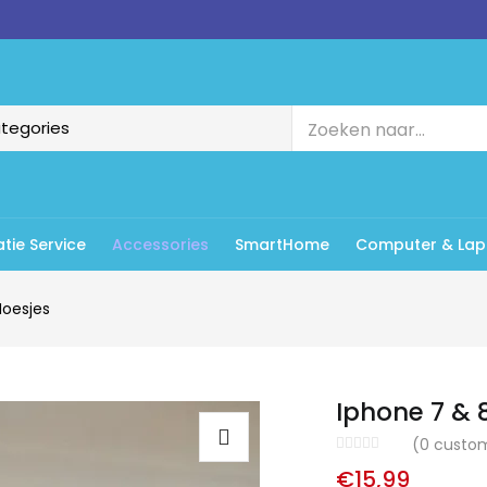
tie Service
Accessories
SmartHome
Computer & Lap
Hoesjes
Iphone 7 & 
(
0
custom
€
15,99