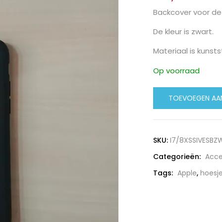
Backcover voor de 
De kleur is zwart.
Materiaal is kunsts
Op voorraad
Iphone
TOEVOEGEN AA
7
&
8
SKU:
I7/8XSSIVESBZ
Silicone
Categorieën:
Acce
Backcover
Zwart
Tags:
Apple
,
hoesj
aantal