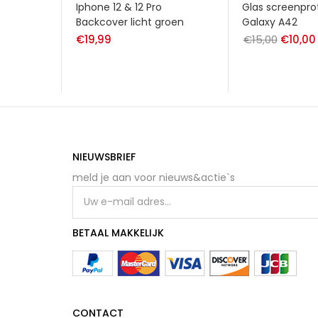
Iphone 12 & 12 Pro
Glas screenpro
Backcover licht groen
Galaxy A42
€
19,99
€
15,00
Oorspro
€
10,00
prijs
was:
€15,00.
NIEUWSBRIEF
meld je aan voor nieuws&actie`s
BETAAL MAKKELIJK
CONTACT