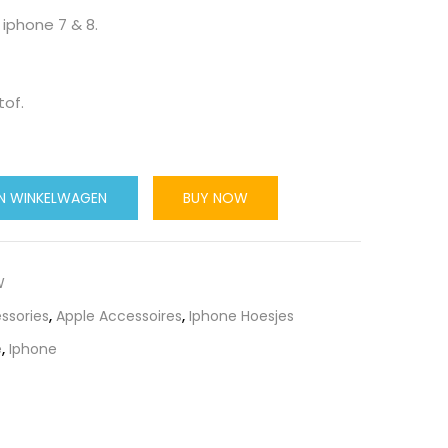
iphone 7 & 8.
tof.
N WINKELWAGEN
BUY NOW
W
ssories
,
Apple Accessoires
,
Iphone Hoesjes
e
,
Iphone