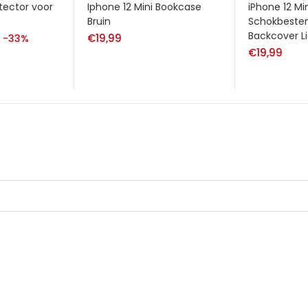
tector voor
Iphone 12 Mini Bookcase
iPhone 12 Mi
Bruin
Schokbeste
Backcover L
nkelijke
Huidige
€
19,99
-33%
€
19,99
prijs
is:
€10,00.