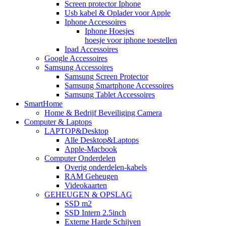
Screen protector Iphone
Usb kabel & Oplader voor Apple
Iphone Accessoires
Iphone Hoesjes
hoesje voor iphone toestellen
Ipad Accessoires
Google Accessoires
Samsung Accessoires
Samsung Screen Protector
Samsung Smartphone Accessoires
Samsung Tablet Accessoires
SmartHome
Home & Bedrijf Beveiliging Camera
Computer & Laptops
LAPTOP&Desktop
Alle Desktop&Laptops
Apple-Macbook
Computer Onderdelen
Overig onderdelen-kabels
RAM Geheugen
Videokaarten
GEHEUGEN & OPSLAG
SSD m2
SSD Intern 2.5inch
Externe Harde Schijven