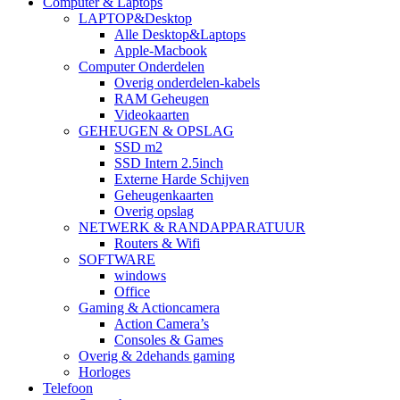
Computer & Laptops
LAPTOP&Desktop
Alle Desktop&Laptops
Apple-Macbook
Computer Onderdelen
Overig onderdelen-kabels
RAM Geheugen
Videokaarten
GEHEUGEN & OPSLAG
SSD m2
SSD Intern 2.5inch
Externe Harde Schijven
Geheugenkaarten
Overig opslag
NETWERK & RANDAPPARATUUR
Routers & Wifi
SOFTWARE
windows
Office
Gaming & Actioncamera
Action Camera’s
Consoles & Games
Overig & 2dehands gaming
Horloges
Telefoon