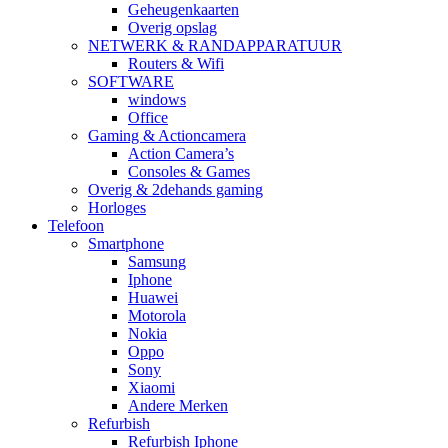
Geheugenkaarten
Overig opslag
NETWERK & RANDAPPARATUUR
Routers & Wifi
SOFTWARE
windows
Office
Gaming & Actioncamera
Action Camera’s
Consoles & Games
Overig & 2dehands gaming
Horloges
Telefoon
Smartphone
Samsung
Iphone
Huawei
Motorola
Nokia
Oppo
Sony
Xiaomi
Andere Merken
Refurbish
Refurbish Iphone