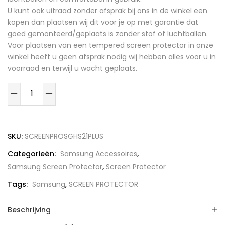
U kunt ook uitraad zonder afsprak bij ons in de winkel een
kopen dan plaatsen wij dit voor je op met garantie dat
goed gemonteerd/geplaats is zonder stof of luchtballen.
Voor plaatsen van een tempered screen protector in onze
winkel heeft u geen afsprak nodig wij hebben alles voor u in
voorraad en terwijl u wacht geplaats.
Tempered
Glas
Screen
protector
SKU:
SCREENPROSGHS21PLUS
Samsung
Categorieën:
Samsung Accessoires
,
Galaxy
Samsung Screen Protector
,
Screen Protector
S21
Plus
Tags:
Samsung
,
SCREEN PROTECTOR
aantal
Beschrijving