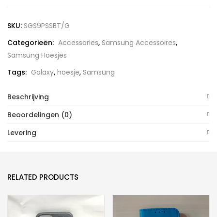
S9
Plus
SKU:
SGS9PSSBT/G
Flexibelen
Categorieën:
Accessories
,
Samsung Accessoires
,
Siliconen
Samsung Hoesjes
Backcover
aantal
Tags:
Galaxy
,
hoesje
,
Samsung
Beschrijving
Beoordelingen (0)
Levering
RELATED PRODUCTS