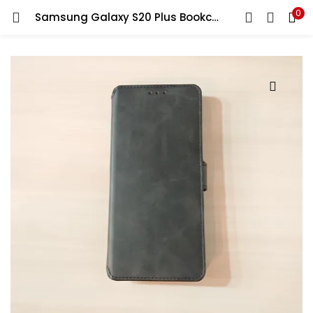
0
Samsung Galaxy S20 Plus Bookcase Zwart
LOGIN
REGISTER
Enter your username and password to login.
Remember me
Lost password?