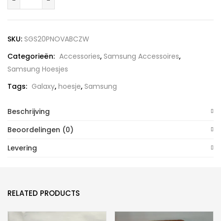
Galaxy
S20
Plus
SKU:
SGS20PNOVABCZW
Bookcase
Categorieën:
Accessories
,
Samsung Accessoires
,
Zwart
Samsung Hoesjes
aantal
Tags:
Galaxy
,
hoesje
,
Samsung
Beschrijving
Beoordelingen (0)
Levering
RELATED PRODUCTS