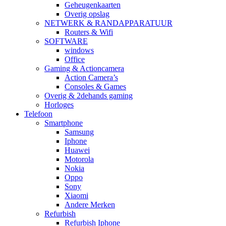
Geheugenkaarten
Overig opslag
NETWERK & RANDAPPARATUUR
Routers & Wifi
SOFTWARE
windows
Office
Gaming & Actioncamera
Action Camera’s
Consoles & Games
Overig & 2dehands gaming
Horloges
Telefoon
Smartphone
Samsung
Iphone
Huawei
Motorola
Nokia
Oppo
Sony
Xiaomi
Andere Merken
Refurbish
Refurbish Iphone