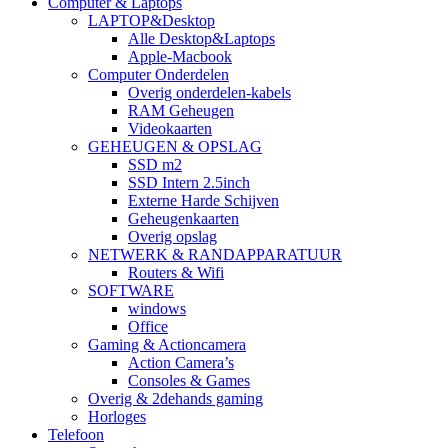
Computer & Laptops
LAPTOP&Desktop
Alle Desktop&Laptops
Apple-Macbook
Computer Onderdelen
Overig onderdelen-kabels
RAM Geheugen
Videokaarten
GEHEUGEN & OPSLAG
SSD m2
SSD Intern 2.5inch
Externe Harde Schijven
Geheugenkaarten
Overig opslag
NETWERK & RANDAPPARATUUR
Routers & Wifi
SOFTWARE
windows
Office
Gaming & Actioncamera
Action Camera’s
Consoles & Games
Overig & 2dehands gaming
Horloges
Telefoon