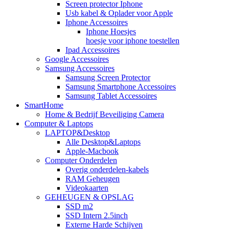
Screen protector Iphone
Usb kabel & Oplader voor Apple
Iphone Accessoires
Iphone Hoesjes
hoesje voor iphone toestellen
Ipad Accessoires
Google Accessoires
Samsung Accessoires
Samsung Screen Protector
Samsung Smartphone Accessoires
Samsung Tablet Accessoires
SmartHome
Home & Bedrijf Beveiliging Camera
Computer & Laptops
LAPTOP&Desktop
Alle Desktop&Laptops
Apple-Macbook
Computer Onderdelen
Overig onderdelen-kabels
RAM Geheugen
Videokaarten
GEHEUGEN & OPSLAG
SSD m2
SSD Intern 2.5inch
Externe Harde Schijven