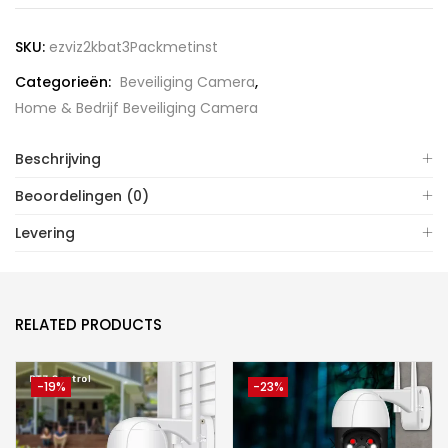
2K+
Standalone
SKU:
ezviz2kbat3Packmetinst
Smart
Categorieën:
Beveiliging Camera
,
Home
Home & Bedrijf Beveiliging Camera
Battery
Camera
Beschrijving
3-
Pack
Beoordelingen (0)
Incl
Levering
Installatie
aantal
RELATED PRODUCTS
-19%
-23%