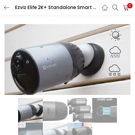
0
Ezviz Elife 2K+ Standalone Smart Home Battery Camera 3-Pack Incl Installatie
LOGIN
REGISTER
Enter your username and password to login.
Remember me
Lost password?