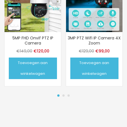
5MP FHD Onvif PTZ IP
3MP PTZ Wifi IP Camera 4X
Camera
Zoom
Oorspronkelijke
Huidige
Oorspronkelijk
Huidige
€
149,00
€
120,00
€
129,00
€
99,00
prijs
prijs
prijs
prijs
Toevoegen aan
Toevoegen aan
was:
is:
was:
is:
€149,00.
€120,00.
€129,00.
€99,00.
winkelwagen
winkelwagen