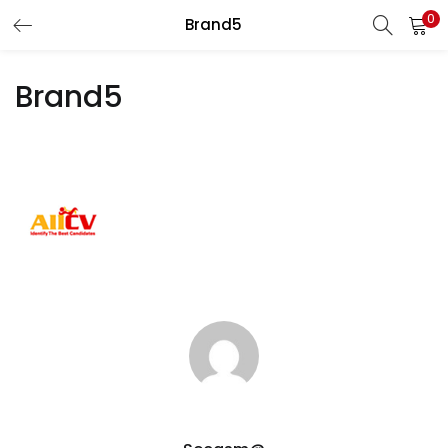
0
Brand5
LOGIN
REGISTER
Brand5
Enter your username and password to login.
Remember me
Lost password?