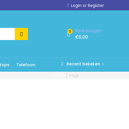
Login or Register
Winkelwagen
0
€
0,00
Recent bekeken
tops
Telefoon
Home
/
Page