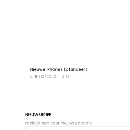
Read more
Nieuwe iPhones 12 lanceert
Posted
19/10/2020
0
on
NIEUWSBRIEF
meld je aan voor nieuws&actie`s