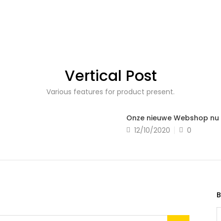
Read more
Vertical Post
Various features for product present.
Onze nieuwe Webshop nu 
Posted
12/10/2020
0
on
B