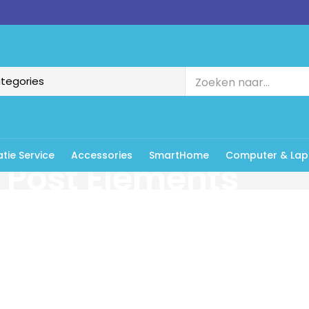
tie Service
Accessories
SmartHome
Computer & Lap
Post Elements
Grid Post
Various features for product present.